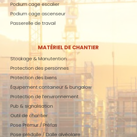
Podium cage escalier
Podium cage ascenseur
Passerelle de travail
MATÉRIEL DE CHANTIER
Stockage & Manutention
Protection des personnes
Protection des biens
Équipement containeur & bungalow
Protection de l’environnement
Pub & signalisation
Outil de chantier
Pose Prémur / Préfas
Pose prédalle / Dalle alvéolaire