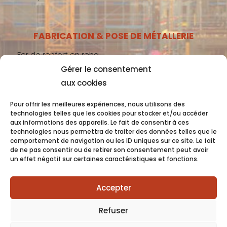
FABRICATION & POSE DE MÉTALLERIE
Fer de renfort en reha
Gérer le consentement
Métallerie gros-œuvre
aux cookies
Métallerie second-œuvre
Métallerie industrie
Pour offrir les meilleures expériences, nous utilisons des
technologies telles que les cookies pour stocker et/ou accéder
aux informations des appareils. Le fait de consentir à ces
technologies nous permettra de traiter des données telles que le
comportement de navigation ou les ID uniques sur ce site. Le fait
Coquet 2022 -
Mentions Légales
- Conception
de ne pas consentir ou de retirer son consentement peut avoir
un effet négatif sur certaines caractéristiques et fonctions.
OC COM’UNIQUE
Accepter
Refuser