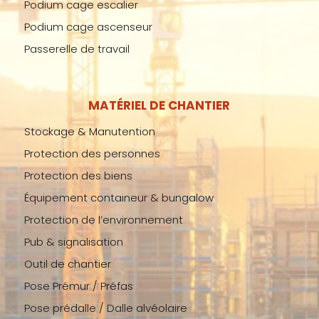
Podium cage escalier
Podium cage ascenseur
Passerelle de travail
MATÉRIEL DE CHANTIER
Stockage & Manutention
Protection des personnes
Protection des biens
Équipement containeur & bungalow
Protection de l’environnement
Pub & signalisation
Outil de chantier
Pose Prémur / Préfas
Pose prédalle / Dalle alvéolaire