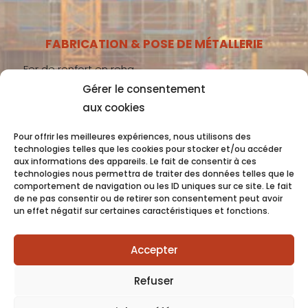
FABRICATION & POSE DE MÉTALLERIE
Fer de renfort en reha
Gérer le consentement
Métallerie gros-œuvre
aux cookies
Métallerie second-œuvre
Métallerie industrie
Pour offrir les meilleures expériences, nous utilisons des
technologies telles que les cookies pour stocker et/ou accéder
aux informations des appareils. Le fait de consentir à ces
technologies nous permettra de traiter des données telles que le
comportement de navigation ou les ID uniques sur ce site. Le fait
Coquet 2022 -
Mentions Légales
- Conception
de ne pas consentir ou de retirer son consentement peut avoir
un effet négatif sur certaines caractéristiques et fonctions.
OC COM’UNIQUE
Accepter
Refuser