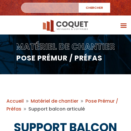
POSE PRÉMUR / PRÉFAS
Accueil
Matériel de chantier
Pose Prémur /
9
9
Préfas
Support balcon articulé
9
SUPPORT BALCON