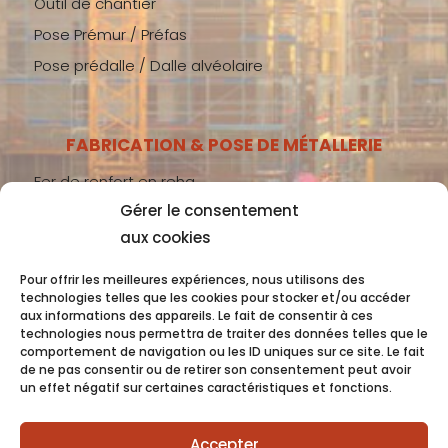
Outil de chantier
Pose Prémur / Préfas
Pose prédalle / Dalle alvéolaire
FABRICATION & POSE DE MÉTALLERIE
Fer de renfort en reha
Gérer le consentement
Métallerie gros-œuvre
aux cookies
Métallerie second-œuvre
Métallerie industrie
Pour offrir les meilleures expériences, nous utilisons des
technologies telles que les cookies pour stocker et/ou accéder
aux informations des appareils. Le fait de consentir à ces
technologies nous permettra de traiter des données telles que le
comportement de navigation ou les ID uniques sur ce site. Le fait
Coquet 2022 -
Mentions Légales
- Conception
de ne pas consentir ou de retirer son consentement peut avoir
un effet négatif sur certaines caractéristiques et fonctions.
OC COM’UNIQUE
Accepter