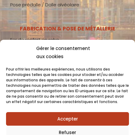
Pose prédalle / Dalle alvéolaire
FABRICATION & POSE DE MÉTALLERIE
Fer de renfort en reha
Gérer le consentement
Métallerie gros-œuvre
aux cookies
Métallerie second-œuvre
Métallerie industrie
Pour offrir les meilleures expériences, nous utilisons des
technologies telles que les cookies pour stocker et/ou accéder
aux informations des appareils. Le fait de consentir à ces
technologies nous permettra de traiter des données telles que le
comportement de navigation ou les ID uniques sur ce site. Le fait
Coquet 2022 -
Mentions Légales
- Conception
de ne pas consentir ou de retirer son consentement peut avoir
un effet négatif sur certaines caractéristiques et fonctions.
OC COM’UNIQUE
Accepter
Refuser