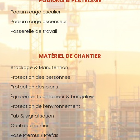
PODIUMS & PLATELAGE
Podium cage escalier
Podium cage ascenseur
Passerelle de travail
MATÉRIEL DE CHANTIER
Stockage & Manutention
Protection des personnes
Protection des biens
Équipement containeur & bungalow
Protection de l’environnement
Pub & signalisation
Outil de chantier
Pose Prémur / Préfas