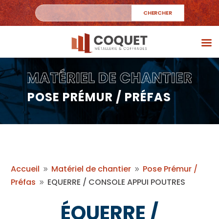
POSE PRÉMUR / PRÉFAS
Accueil
Matériel de chantier
Pose Prémur /
9
9
Préfas
EQUERRE / CONSOLE APPUI POUTRES
9
ÉQUERRE /