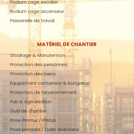
Podium cage escalier
Podium cage ascenseur
Passerelle de travail
MATÉRIEL DE CHANTIER
Stockage & Manutention
Protection des personnes
Protection des biens
Équipement containeur & bungalow
Protection de l’environnement
Pub & signalisation
Outil de chantier
Pose Prémur / Préfas
Pose prédalle / Dalle alvéolaire