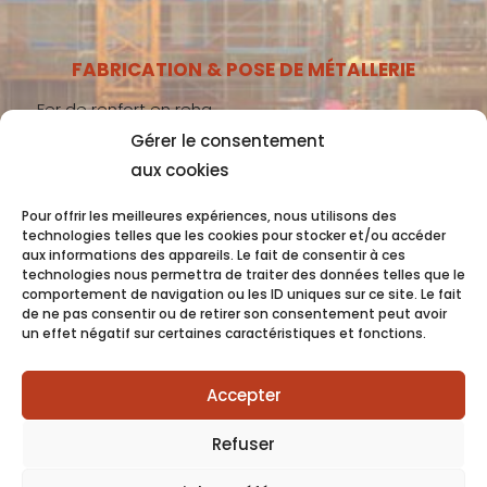
FABRICATION & POSE DE MÉTALLERIE
Fer de renfort en reha
Gérer le consentement
Métallerie gros-œuvre
aux cookies
Métallerie second-œuvre
Métallerie industrie
Pour offrir les meilleures expériences, nous utilisons des
technologies telles que les cookies pour stocker et/ou accéder
aux informations des appareils. Le fait de consentir à ces
technologies nous permettra de traiter des données telles que le
comportement de navigation ou les ID uniques sur ce site. Le fait
Coquet 2022 -
Mentions Légales
- Conception
de ne pas consentir ou de retirer son consentement peut avoir
un effet négatif sur certaines caractéristiques et fonctions.
OC COM’UNIQUE
Accepter
Refuser