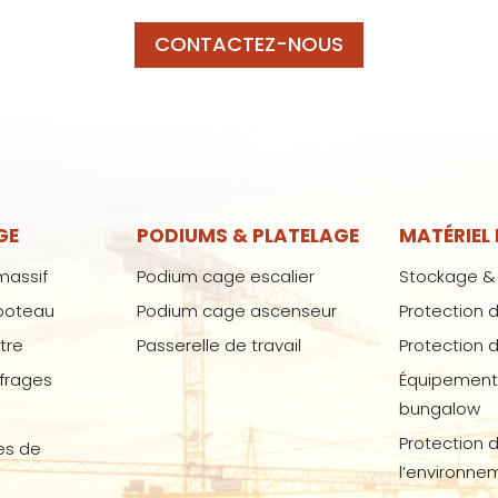
CONTACTEZ-NOUS
GE
PODIUMS & PLATELAGE
MATÉRIEL
massif
Podium cage escalier
Stockage &
poteau
Podium cage ascenseur
Protection 
tre
Passerelle de travail
Protection 
ffrages
Équipement
bungalow
Protection 
es de
l’environne