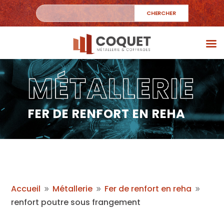
FER DE RENFORT EN REHA
Accueil
Métallerie
Fer de renfort en reha
9
9
9
renfort poutre sous frangement