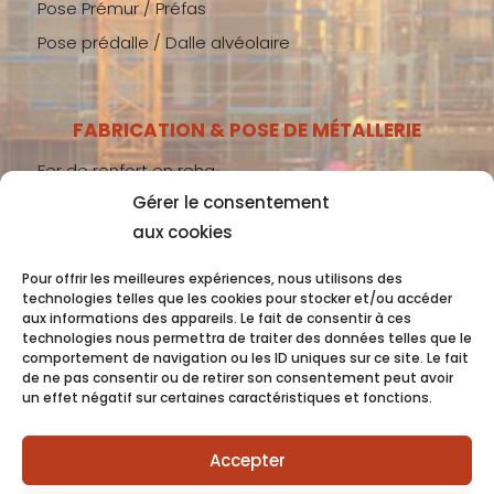
Pose Prémur / Préfas
Pose prédalle / Dalle alvéolaire
FABRICATION & POSE DE MÉTALLERIE
Fer de renfort en reha
Gérer le consentement
Métallerie gros-œuvre
aux cookies
Métallerie second-œuvre
Métallerie industrie
Pour offrir les meilleures expériences, nous utilisons des
technologies telles que les cookies pour stocker et/ou accéder
aux informations des appareils. Le fait de consentir à ces
technologies nous permettra de traiter des données telles que le
comportement de navigation ou les ID uniques sur ce site. Le fait
Coquet 2022 -
Mentions Légales
- Conception
de ne pas consentir ou de retirer son consentement peut avoir
un effet négatif sur certaines caractéristiques et fonctions.
OC COM’UNIQUE
Accepter