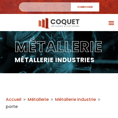
MÉTALLERIE INDUSTRIES
Accueil
Métallerie
Métallerie industrie
9
9
9
porte