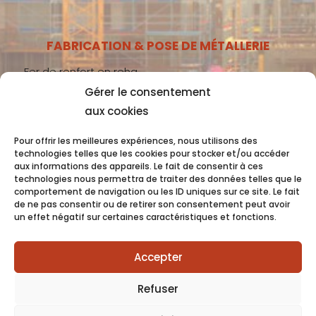
FABRICATION & POSE DE MÉTALLERIE
Fer de renfort en reha
Gérer le consentement
Métallerie gros-œuvre
aux cookies
Métallerie second-œuvre
Métallerie industrie
Pour offrir les meilleures expériences, nous utilisons des
technologies telles que les cookies pour stocker et/ou accéder
aux informations des appareils. Le fait de consentir à ces
technologies nous permettra de traiter des données telles que le
comportement de navigation ou les ID uniques sur ce site. Le fait
Coquet 2022 -
Mentions Légales
- Conception
de ne pas consentir ou de retirer son consentement peut avoir
un effet négatif sur certaines caractéristiques et fonctions.
OC COM’UNIQUE
Accepter
Refuser