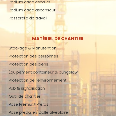
Podium cage escalier
Podium cage ascenseur
Passerelle de travail
MATÉRIEL DE CHANTIER
Stockage & Manutention
Protection des personnes
Protection des biens
Équipement containeur & bungalow
Protection de l’environnement
Pub & signalisation
Outil de chantier
Pose Prémur / Préfas
Pose prédalle / Dalle alvéolaire