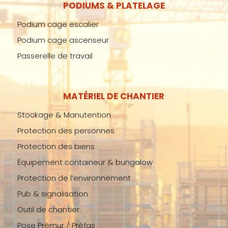
PODIUMS & PLATELAGE
Podium cage escalier
Podium cage ascenseur
Passerelle de travail
MATÉRIEL DE CHANTIER
Stockage & Manutention
Protection des personnes
Protection des biens
Équipement containeur & bungalow
Protection de l’environnement
Pub & signalisation
Outil de chantier
Pose Prémur / Préfas