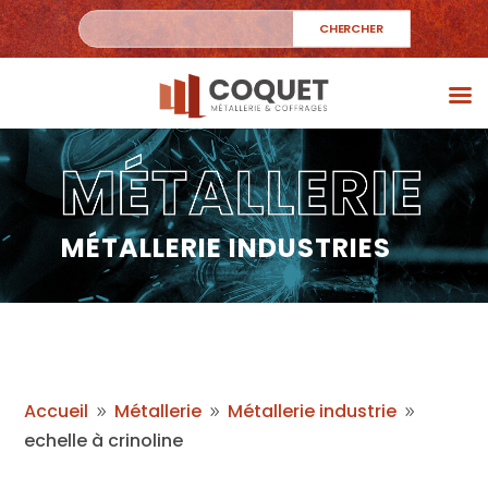
MÉTALLERIE INDUSTRIES
Accueil
Métallerie
Métallerie industrie
9
9
9
echelle à crinoline