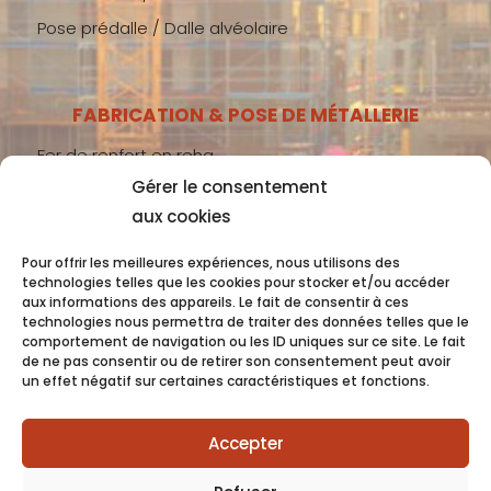
Pose prédalle / Dalle alvéolaire
FABRICATION & POSE DE MÉTALLERIE
Fer de renfort en reha
Gérer le consentement
Métallerie gros-œuvre
aux cookies
Métallerie second-œuvre
Métallerie industrie
Pour offrir les meilleures expériences, nous utilisons des
technologies telles que les cookies pour stocker et/ou accéder
aux informations des appareils. Le fait de consentir à ces
technologies nous permettra de traiter des données telles que le
comportement de navigation ou les ID uniques sur ce site. Le fait
Coquet 2022 -
Mentions Légales
- Conception
de ne pas consentir ou de retirer son consentement peut avoir
un effet négatif sur certaines caractéristiques et fonctions.
OC COM’UNIQUE
Accepter