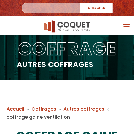
AUTRES COFFRAGES
Accueil
Coffrages
Autres coffrages
9
9
9
coffrage gaine ventilation