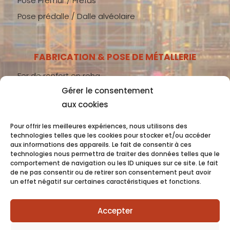
Pose Prémur / Préfas
Pose prédalle / Dalle alvéolaire
FABRICATION & POSE DE MÉTALLERIE
Fer de renfort en reha
Gérer le consentement
Métallerie gros-œuvre
aux cookies
Métallerie second-œuvre
Métallerie industrie
Pour offrir les meilleures expériences, nous utilisons des
technologies telles que les cookies pour stocker et/ou accéder
aux informations des appareils. Le fait de consentir à ces
technologies nous permettra de traiter des données telles que le
comportement de navigation ou les ID uniques sur ce site. Le fait
Coquet 2022 -
Mentions Légales
- Conception
de ne pas consentir ou de retirer son consentement peut avoir
un effet négatif sur certaines caractéristiques et fonctions.
OC COM’UNIQUE
Accepter