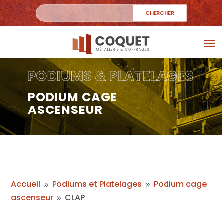
PODIUM CAGE
ASCENSEUR
Accueil
Podiums et Platelages
Podium cage
9
9
ascenseur
CLAP
9