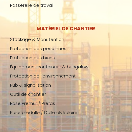
Passerelle de travail
MATÉRIEL DE CHANTIER
Stockage & Manutention
Protection des personnes
Protection des biens
Équipement containeur & bungalow
Protection de l’environnement
Pub & signalisation
Outil de chantier
Pose Prémur / Préfas
Pose prédalle / Dalle alvéolaire