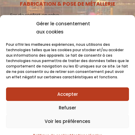
FABRICATION & POSE DE MÉTALLERIE
Fer de renfort en reha
Gérer le consentement
Métallerie gros-œuvre
aux cookies
Métallerie second-œuvre
Métallerie industrie
Pour offrir les meilleures expériences, nous utilisons des
technologies telles que les cookies pour stocker et/ou accéder
aux informations des appareils. Le fait de consentir à ces
technologies nous permettra de traiter des données telles que le
comportement de navigation ou les ID uniques sur ce site. Le fait
Coquet 2022 -
Mentions Légales
- Conception
de ne pas consentir ou de retirer son consentement peut avoir
un effet négatif sur certaines caractéristiques et fonctions.
OC COM’UNIQUE
Accepter
Refuser
Voir les préférences